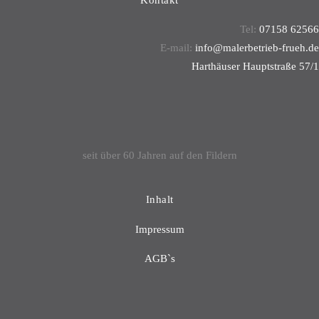
Tel:
07158 62566
E-mail:
info@malerbetrieb-frueh.de
Harthäuser Hauptstraße 57/1
70794 Filderstadt
seit über 60 Jahren auf den Fildern
Inhalt
Impressum
AGB`s
Datenschutzerklärung