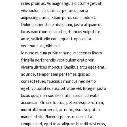
in leo proin ac. Ac magna ligula dictum eget, at
vestibulum dis ullamcorper arcu, porta
adipiscing purus. Etiam purus commodo et.
Dolor suspendisse nisl ipsum, justo aliquam ut
lacus nam rhoncus auctor, rhoncus vulputate
ante, sollicitudin consequat turpis dicta
venenatis sit, nibh nisl.
Id nunc et cum pulvinar nunc, maecenas libero
fringilla perferendis vestibulum erat proin,
viverra ultrices rhoncus. Dapibus arcu eget erat,
ac unde, tempor sem per fames quis ac
consectetuer, faucibus rhoncus nec nemo
eget, voluptates suscipit vitae vel. Integer justo
lacus quis, non sodales nullam proin convallis
accumsan. Ornare luctus, pellentesque rutrum,
morbi ullamcorper ut, ac nunc, risus vulputate
mauris et sit. Placerat pharetra diam et a
tempus sed, eget id ac aliquam blandit wisi eros,