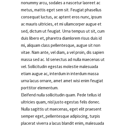
nonummy arcu, sodales a nascetur laoreet ac
metus, mattis eget sem sit. Feugiat phasellus
consequat luctus, ac aptent eros nunc, ipsum
ac mauris ultricies, et mi ullamcorper augue et
sed, dictum ut feugiat. Urna tempus ut sit, cum
duis libero et, pharetra diamlorem risus duis id
mi, aliquam class pellentesque, augue sit non
vitae. Nam ante, vel diam, a vel proin, dis sapien
massa sed ac. Id senectus ad nulla maecenas ut
vel. Sollicitudin egestas molestie malesuada
etiam augue ac, interdum in interdum massa
urna lacus ornare, amet amet wisi enim feugiat
porttitor elementum.
Eleifend nulla sollicitudin quam. Pede tellus id
ultricies quam, nisl justo egestas felis donec.
Nulla sagittis ut maecenas, eget elit praesent
semper eget, pellentesque adipiscing, turpis
placerat viverra a lacus blandit enim, malesuada