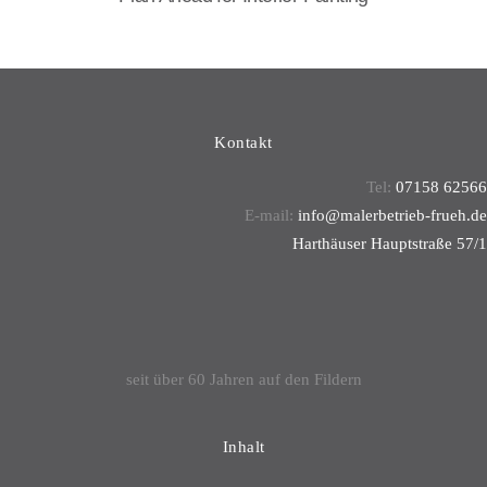
Kontakt
Tel:
07158 62566
E-mail:
info@malerbetrieb-frueh.de
Harthäuser Hauptstraße 57/1
70794 Filderstadt
seit über 60 Jahren auf den Fildern
Inhalt