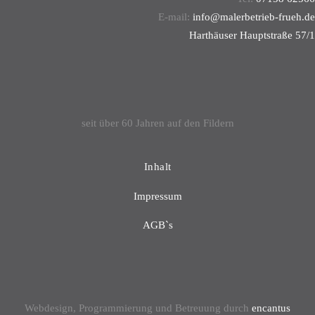
E-mail:
info@malerbetrieb-frueh.de
Harthäuser Hauptstraße 57/1
70794 Filderstadt
seit über 60 Jahren auf den Fildern
Inhalt
Impressum
AGB`s
Datenschutzerklärung
Webdesign, Programmierung und Betreuung durch
encantus