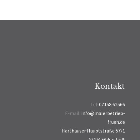
Kontakt
Tel:
07158 62566
E-mail:
info@malerbetrieb-
frueh.de
Harthäuser Hauptstraße 57/1
70794 Filderstadt