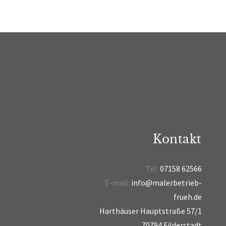
Kontakt
Tel:
07158 62566
E-mail:
info@malerbetrieb-
frueh.de
Harthäuser Hauptstraße 57/1
70794 Filderstadt